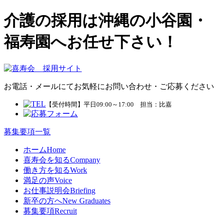
介護の採用は沖縄の小谷園・
福寿園へお任せ下さい！
お電話・メールにてお気軽にお問い合わせ・ご応募ください
【受付時間】平日09:00～17:00 担当：比嘉
募集要項一覧
ホーム
Home
喜寿会を知る
Company
働き方を知る
Work
満足の声
Voice
お仕事説明会
Briefing
新卒の方へ
New Graduates
募集要項
Recruit