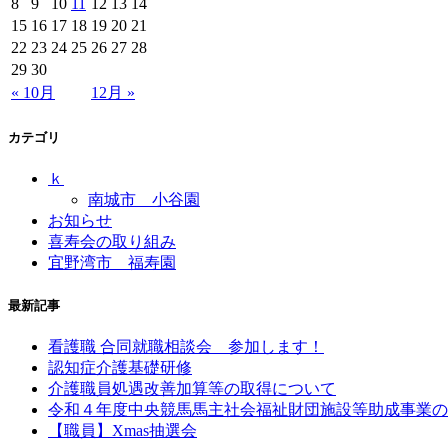
8
9
10
11
12
13
14
15
16
17
18
19
20
21
22
23
24
25
26
27
28
29
30
« 10月
12月 »
カテゴリ
ｋ
南城市 小谷園
お知らせ
喜寿会の取り組み
宜野湾市 福寿園
最新記事
看護職 合同就職相談会 参加します！
認知症介護基礎研修
介護職員処遇改善加算等の取得について
令和４年度中央競馬馬主社会福祉財団施設等助成事業の
【職員】Xmas抽選会