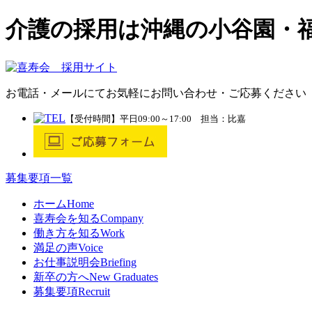
介護の採用は沖縄の小谷園・
お電話・メールにてお気軽にお問い合わせ・ご応募ください
【受付時間】平日09:00～17:00 担当：比嘉
募集要項一覧
ホーム
Home
喜寿会を知る
Company
働き方を知る
Work
満足の声
Voice
お仕事説明会
Briefing
新卒の方へ
New Graduates
募集要項
Recruit