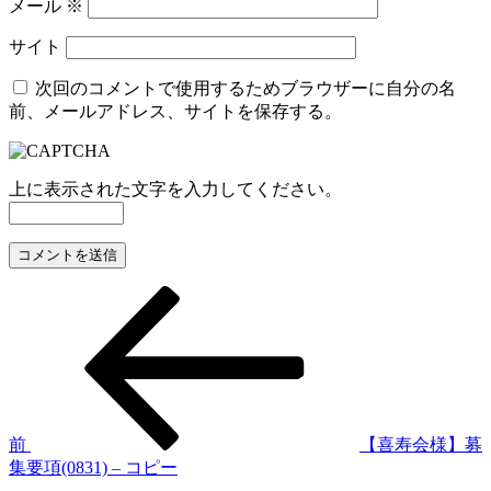
メール
※
サイト
次回のコメントで使用するためブラウザーに自分の名
前、メールアドレス、サイトを保存する。
上に表示された文字を入力してください。
前
投
の
稿
投
稿
ナ
ビ
ゲ
前
【喜寿会様】募
集要項(0831) – コピー
ー