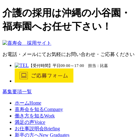
介護の採用は沖縄の小谷園・
福寿園へお任せ下さい！
お電話・メールにてお気軽にお問い合わせ・ご応募ください
【受付時間】平日09:00～17:00 担当：比嘉
募集要項一覧
ホーム
Home
喜寿会を知る
Company
働き方を知る
Work
満足の声
Voice
お仕事説明会
Briefing
新卒の方へ
New Graduates